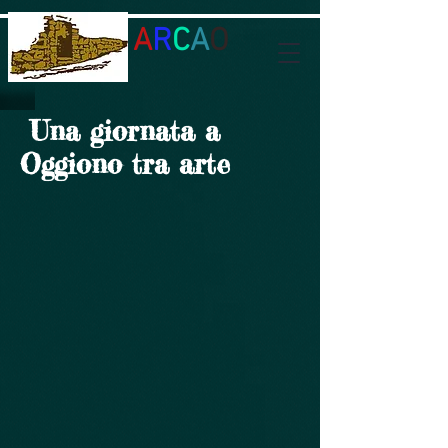
A
R
C
A
O
Una giornata a
Oggiono
tra arte