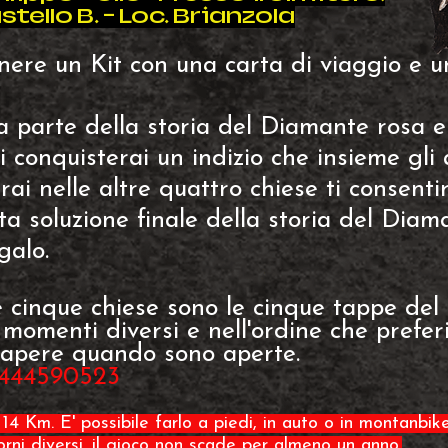
stello B. - Loc. Brianzola
tenere un Kit con una carta di viaggio e
 parte della storia del Diamante rosa e
 conquisterai un indizio che insieme gli a
rai nelle altre quattro chiese ti consentir
ta soluzione finale della storia del Diam
galo.
 cinque chiese sono le cinque tappe del 
 momenti diversi e nell'ordine che preferi
r sapere quando sono aperte.
 3444590523
 14 Km. E' possibile farlo a piedi, in auto o in montanbike
iorni diversi. il gioco non scade per almeno un anno.