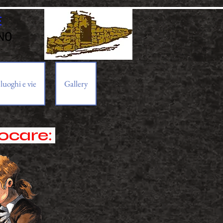
E
NO
luoghi e vie
Gallery
iocare: