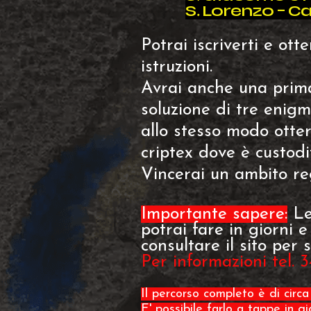
S. Lorenzo - Ca
Potrai iscriverti e ot
istruzioni.
Avrai anche una prima
soluzione di tre enigmi
allo stesso modo otter
criptex dove è custodi
Vincerai un ambito re
Importante sapere:
Le
potrai fare in giorni e
consultare il sito pe
Per informazioni tel.
​Il percorso completo è di circa
E' possibile farlo a tappe in g