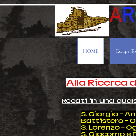
A
R
HOME
Escape To
Alla Ricerca
Recati in una qu
al
S. Giorgio - A
Battistero - 
S. Lorenzo - 
S. Giacomo e Fi