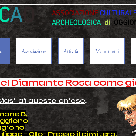
C
A
O
ASSOCIAZIONE
CULTURAL
ARCHEOLOGICA
di
OGGIO
ur
Associazione
Attività
Monumenti
 del Diamante Rosa come g
siasi di queste chiese
:
nnone B
.
Oggiono
Oggiono
lippo - Ello- Presso il cimitero.